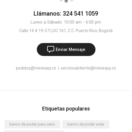
Llámanos: 324 541 1059
Lunes a Sábado: 10:00 am - 6:00 pm
Calle 14 # 19-57 LOC 161, C.C. Puerto Rico, Bogotá
Enviar Mensaje
pedidos@minieasy.co
|
servicioalcliente@minieasy.co
Etiquetas populares
banco de poder para carro
banco de poder solar