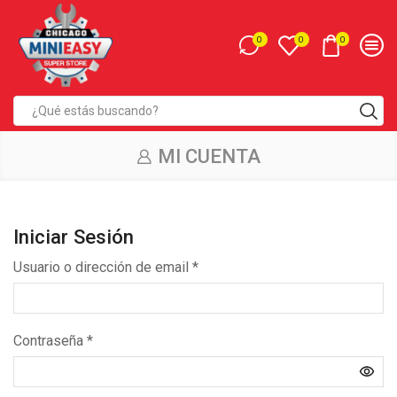
0
0
0
Entrada
de
MI CUENTA
búsqueda
Iniciar Sesión
Requerido
Usuario o dirección de email
*
Requerido
Contraseña
*