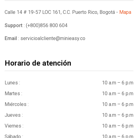
Calle 14 # 19-57 LOC 161, C.C. Puerto Rico, Bogotá -
Mapa
Support
: (+800)856 800 604
Email
:
servicioalcliente@minieasy.co
Horario de atención
Lunes :
10 a.m – 6 p.m
Martes :
10 a.m – 6 p.m
Miércoles :
10 a.m – 6 p.m
Jueves :
10 a.m – 6 p.m
Viernes :
10 a.m – 6 p.m
Sábado :
10 a.m – 6 p.m