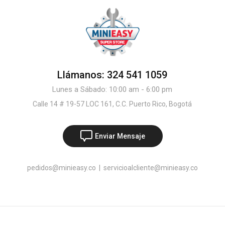
Llámanos: 324 541 1059
Lunes a Sábado: 10:00 am - 6:00 pm
Calle 14 # 19-57 LOC 161, C.C. Puerto Rico, Bogotá
Enviar Mensaje
pedidos@minieasy.co
|
servicioalcliente@minieasy.co